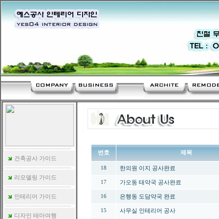
번호
제목
건축공사 가이드
한의원 이지 공사완료
18
리모델링 가이드
가오동 태약국 공사완료
17
인테리어 가이드
은행동 도담약국 완료
16
사무실 인테리어 공사
15
디자인 테마여행