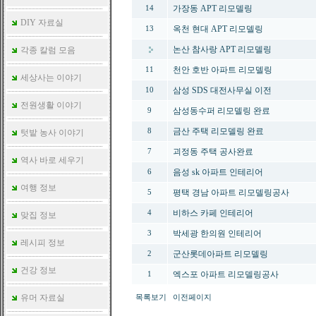
가장동 APT 리모델링
14
DIY 자료실
옥천 현대 APT 리모델링
13
논산 참사랑 APT 리모델링
각종 칼럼 모음
천안 호반 아파트 리모델링
11
세상사는 이야기
삼성 SDS 대전사무실 이전
10
전원생활 이야기
삼성동수퍼 리모델링 완료
9
금산 주택 리모델링 완료
8
텃밭 농사 이야기
괴정동 주택 공사완료
7
역사 바로 세우기
음성 sk 아파트 인테리어
6
여행 정보
평택 경남 아파트 리모델링공사
5
비하스 카페 인테리어
4
맞집 정보
박세광 한의원 인테리어
3
레시피 정보
군산롯데아파트 리모델링
2
건강 정보
엑스포 아파트 리모델링공사
1
유머 자료실
목록보기
이전페이지