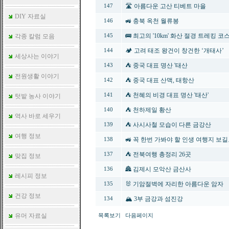
🛣️ 아름다운 고산 티베트 마을
147
DIY 자료실
🚜 충북 옥천 월류봉
146
🚌 최고의 '10km' 화산 절경 트레킹 코
각종 칼럼 모음
145
🏕️ 고려 태조 왕건이 창건한 ‘개태사’
144
세상사는 이야기
⛺ 중국 대표 명산 '태산
143
전원생활 이야기
⛺ 중국 대표 산맥, 태항산
142
⛺ 천혜의 비경 대표 명산 '태산'
141
텃밭 농사 이야기
⛺ 천하제일 황산
140
역사 바로 세우기
⛺ 사시사철 모습이 다른 금강산
139
여행 정보
🚜 꼭 한번 가봐야 할 인생 여행지 보
138
⛺️ 전북여행 총정리 26곳
137
맞집 정보
🏯 김제시 모악산 금산사
136
레시피 정보
🐰 기암절벽에 자리한 아름다운 암자
135
건강 정보
🏔️ 3부 금강과 섬진강
134
유머 자료실
목록보기
다음페이지