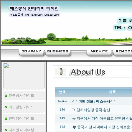
번호
제목
건축공사 가이드
^-^ 여행 정보 / 예스공사^-^
Notice
리모델링 가이드
〽️ 천하제일경 중국 황산
150
인테리어 가이드
🚗 지구에서 가장 아름답고 유명한 산
149
🏘️ 중국과 전 세계에서 가장 신비로운
148
디자인 테마여행