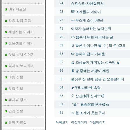
⛄ 마누라 사용설명서
74
DIY 자료실
😇 조개들의 이야기
73
🥕 우스개 소리 360선
각종 칼럼 모음
72
여자가 싫어하는 남자순위
71
세상사는 이야기
⛅ 음부에 대한 재미나는 글
70
전원생활 이야기
🥤 물론 신이나면 월 수 ( 얼 쑤 )고요
69
🍉 본처와 첩의 기싸움
68
텃밭 농사 이야기
🍒 조상들의 재미있는 성속담 🍒
67
역사 바로 세우기
🐛 방 중에는 서방이 제일
66
여행 정보
술장수 십 년에 남은 건 요분질이다
65
🌶️ 우리나라 性 속담
64
맞집 정보
🎈 삽신揷腎 십계十戒
63
레시피 정보
"왈" -春菩鎔鐵 秋子破石
62
건강 정보
🍈 흰 조개가 웃는구나
61
유머 자료실
목록보기
이전페이지
다음페이지