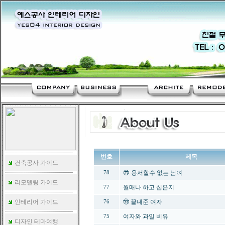
번호
제목
건축공사 가이드
😎 용서할수 없는 남여
78
리모델링 가이드
월매나 하고 십은지
77
인테리어 가이드
🤠 끝내준 여자
76
여자와 과일 비유
75
디자인 테마여행