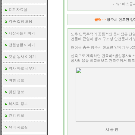
- by : 예스공사
DIY 자료실
클릭=>
청주시 현도면 양
각종 칼럼 모음
세상사는 이야기
노후 단독주택의 공통적인 문제점은 단열
건물에 균열이 생겨 구조상 안전문제가 
전원생활 이야기
현장은 충북 청주시 현도면 양지리 무궁
신축으로 계획하면 건축비+별실공사비+
텃밭 농사 이야기
공사비용을 비교해보고 건축주께서 리
역사 바로 세우기
여행 정보
맞집 정보
레시피 정보
건강 정보
유머 자료실
시 공 전