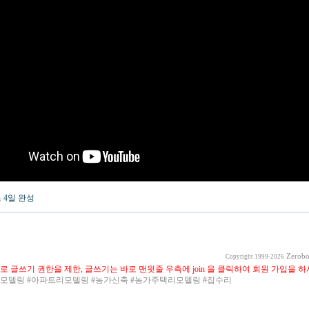
 4일 완성
Zerobo
Copyright 1999-2026
로 글쓰기 권한을 제한, 글쓰기는 바로 맨윗줄 우측에 join 을 클릭하여 회원 가입을 하
리모델링 #아파트리모델링 #농가신축 #농가주택리모델링 #집수리