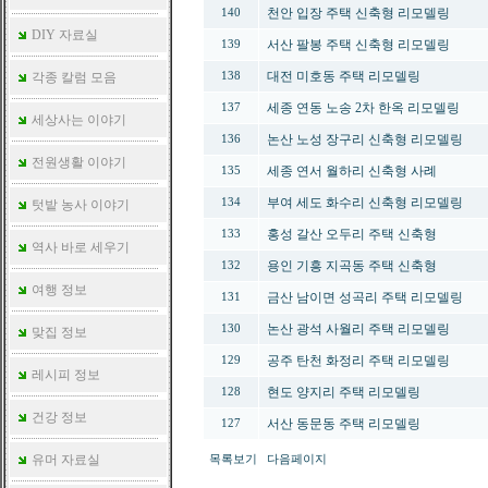
천안 입장 주택 신축형 리모델링
140
DIY 자료실
서산 팔봉 주택 신축형 리모델링
139
대전 미호동 주택 리모델링
각종 칼럼 모음
138
세종 연동 노송 2차 한옥 리모델링
137
세상사는 이야기
논산 노성 장구리 신축형 리모델링
136
전원생활 이야기
세종 연서 월하리 신축형 사례
135
부여 세도 화수리 신축형 리모델링
134
텃밭 농사 이야기
홍성 갈산 오두리 주택 신축형
133
역사 바로 세우기
용인 기흥 지곡동 주택 신축형
132
여행 정보
금산 남이면 성곡리 주택 리모델링
131
논산 광석 사월리 주택 리모델링
130
맞집 정보
공주 탄천 화정리 주택 리모델링
129
레시피 정보
현도 양지리 주택 리모델링
128
건강 정보
서산 동문동 주택 리모델링
127
유머 자료실
목록보기
다음페이지