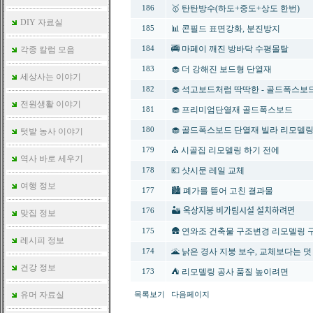
🥇 탄탄방수(하도+중도+상도 한번)
186
DIY 자료실
📊 콘필드 표면강화, 분진방지
185
🚎 마페이 깨진 방바닥 수평몰탈
각종 칼럼 모음
184
🧁 더 강해진 보드형 단열재
183
세상사는 이야기
🧁 석고보드처럼 딱딱한 - 골드폭스보
182
전원생활 이야기
🧁 프리미엄단열재 골드폭스보드
181
🧁 골드폭스보드 단열재 빌라 리모델
180
텃밭 농사 이야기
⛪ 시골집 리모델링 하기 전에
179
역사 바로 세우기
💶 샷시문 레일 교체
178
여행 정보
🏙️ 폐가를 뜯어 고친 결과물
177
🏜️ 옥상지붕 비가림시설 설치하려면
176
맞집 정보
🛖 연와조 건축물 구조변경 리모델링
175
레시피 정보
🌋 낡은 경사 지붕 보수, 교체보다는 덧
174
건강 정보
⛺️ 리모델링 공사 품질 높이려면
173
유머 자료실
목록보기
다음페이지