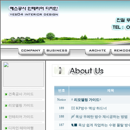
번호
제목
건축공사 가이드
^ 리모델링 가이드^
Notice
리모델링 가이드
🚣‍♀️ KP방수 액상 하드너
189
인테리어 가이드
🛶 옥상 우레탄 방수 재시공하는 방법
188
🐈‍⬛ 옥상 쉽게 작업하는 수평 몰탈 방
187
디자인 테마여행