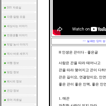
DIY 자료실
각종 칼럼 모음
세상사는 이야기
전원생활 이야기
^^ 실패는 단지 성공에
텃밭 농사 이야기
⛓️ 인생은 끈이다 - 좋은글

역사 바로 세우기
사람은 끈을 따라 태어나고

여행 정보
끈을 따라 맺어지고 끈이 다하면
맞집 정보
끈은 길이요, 연결망이요, 인연
레시피 정보
좋은 끈이 좋은 인맥, 좋은 인연
건강 정보
1. 매끈

유머 자료실
까칠한 사람이 되지 마라.
