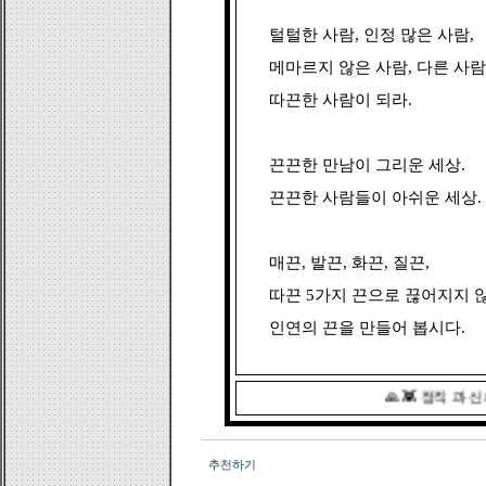
털털한 사람, 인정 많은 사람,

메마르지 않은 사람, 다른 사람
따끈한 사람이 되라.

끈끈한 만남이 그리운 세상.

끈끈한 사람들이 아쉬운 세상.

매끈, 발끈, 화끈, 질끈,

따끈 5가지 끈으로 끊어지지 않
🙏 👾 정직 과 신뢰
추천하기