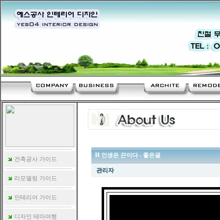
⛓️ 인생은 끈이다 - 좋은글
건축공사 가이드
관리자
리모델링 가이드
인테리어 가이드
디자인 테마여행