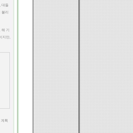
, 대들
 불리
 해 기
이지만,
 계획