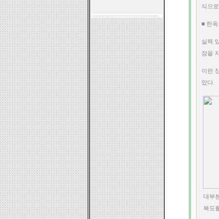
식으로
■ 한
실력 
잠을 
이런 
았다.
대부분
복도를