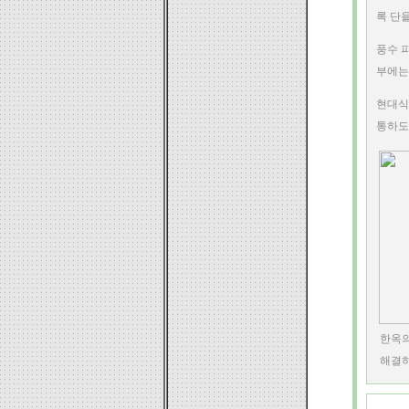
록 단
풍수 
부에는 
현대식
통하도
한옥의
해결하