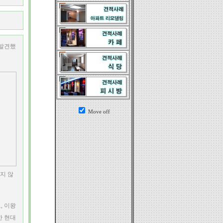
 발견했
Move off
지 않
, 이왕
한 현대