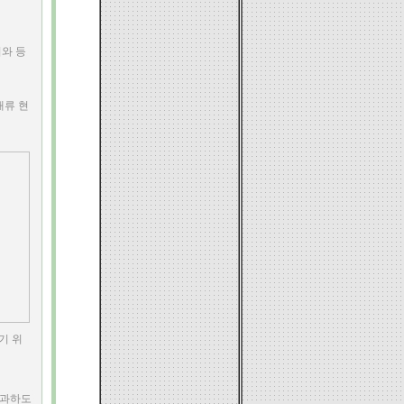
와 등
대류 현
기 위
통과하도