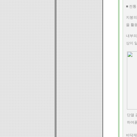
■ 전
지붕의
을 활
내부의
상이 
단열 
하여폼
바닥재