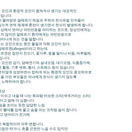
 요인과 환경적 요인이 합쳐져서 생기는 대표적인
입니다.
터 물려받은 알레르기 체질과 주위의 천식유발 인자들이
일으켜 면역 체계에 혼란이 생기면서 천식이 발생하게 됩니다.
상에서 벗어난 과민반응을 의미하는 것으로, 정상인에게는
되지 않지만 알레르기 환자에게는 과민반응으로
나타나게 되는 것을 말합니다.
는 요인으로는 원인 물질과 악화 요인이 있다.
레르겐(allergen)이라고 하는데,
르겐은 집먼지 진드기, 꽃가루, 동물 털이나 비듬, 바퀴벌레,
입니다.
 요인은 감기, 담배연기와 실내오염, 대기오염, 식품첨가제,
 활동, 기후 변화, 황사, 스트레스 등이 있습니다.
못지않게 성장하면서 접하게 되는 환경적 요인도 중요하므로
을 가진 부모들은 자녀에게 천식이 생기지 않도록
 노력하여야 합니다.
증상
 들이쉬고 내쉴 때 나는 휘파람 비슷한 소리(색색거리는 소리)
적이고 밤에 더 심합니다.
가슴을 조이는 듯한 답답한 느낌
치 빨대를 입에 물고 숨을 쉬는 것처럼 숨이 찹니다.
끈하고 덩어리가 진가래
은 복합적이며 자주 변합니다.
기침만 하거나, 호흡 곤란만 느낄 수도 있지만