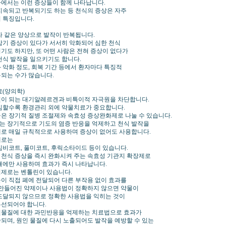
에서는 이런 증상들이 함께 나타납니다.
지속되고 반복되기도 하는 등 천식의 증상은 자주
 특징입니다.
라 같은 양상으로 발작이 반복됩니다.
감기 증상이 있다가 서서히 악화되어 심한 천식
기도 하지만, 또 어떤 사람은 전혀 증상이 없다가
천식 발작을 일으키기도 합니다.
 악화 정도, 회복 기간 등에서 환자마다 특징적
되는 수가 많습니다.
료(양의학)
이 되는 대기알레르겐과 비특이적 자극원을 차단합니다.
심할수록 환경관리 외에 약물치료가 중요합니다.
은 장기적 질병 조절제와 속효성 증상완화제로 나눌 수 있습니다.
 장기적으로 기도의 염증 반응을 억제하고 천식 발작을
로 매일 규칙적으로 사용하며 증상이 없어도 사용합니다.
제로는
심비코트, 풀미코트, 후릭소타이드 등이 있습니다.
천식 증상을 즉시 완화시켜 주는 속효성 기관지 확장제로
때에만 사용하며 효과가 즉시 나타납니다.
제로는 벤톨린이 있습니다.
이 직접 폐에 전달되어 다른 부작용 없이 효과를
 만들어진 약제이나 사용법이 정확하지 않으면 약물이
도달되지 않으므로 정확한 사용법을 익히는 것이
선되어야 합니다.
물질에 대한 과민반응을 억제하는 치료법으로 효과가
되며, 원인 물질에 다시 노출되어도 발작을 예방할 수 있는