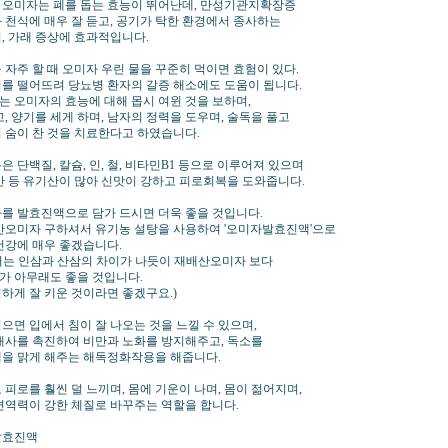
오미자는 폐를 돕는 효능이 뛰어난데, 만성기관지확장증
 천식에 매우 잘 듣고, 공기가 탁한 환경에서 종사하는
, 가래 증상에 효과적입니다.
 자주 할 때 오미자 우린 물을 꾸준히 먹이면 효험이 있다.
를 떨어뜨려 당뇨병 환자의 갈증 해소에도 도움이 됩니다.
 오미자의 효능에 대해 몹시 여윈 것을 보하며,
, 양기를 세게 하며, 남자의 정력을 도우며, 술독을 풀고
 숨이 찬 것을 치료한다고 하였습니다.
 단백질, 칼슘, 인, 철, 비타민B1 등으로 이루어져 있으며
산 등 유기산이 많아 신맛이 강하고 피로회복을 도와줍니다.
를 발효진액으로 담가 드시면 더욱 좋을 것입니다.
산오미자 구하셔서 유기농 설탕을 사용하여 '오미자발효진액'으로
건강에 매우 좋겠습니다.
는 인삼과 산삼의 차이가 나듯이 재배산오미자 보다
 아무래도 좋을 것입니다.
하게 잘 키운 것이라면 좋겠구요.)
으면 입에서 침이 잘 나오는 것을 느낄 수 있으며,
대사를 촉진하여 비만과 노화를 방지해주고, 독소를
을 맑게 해주는 해독정화작용을 해줍니다.
 피로를 훨씬 덜 느끼며, 몸에 기운이 나며, 몸이 젊어지며,
면역력이 강한 체질로 바꾸주는 역할을 합니다.
발효진액