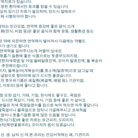
역치료가 있습니다.
명한 환자에서만 효과를 얻을 수 있습니다.
이상의 장기간 치료가 필요하며, 반드시 알레르기
해 시행되어야 합니다.
움되는 민간요법, 면역력 증강에 좋은 음식 소개
환(천식, 비염 등)은 좋은 음식과 함께 운동, 생활환경 등도
.
등은 약에 의존하면 면역력이 떨어져서 다음에는 약빨도
우가 생기도 합니다.
한 면역력을 길러주시는게 어떨까 싶네요.
등 호흡기 질환에 좋은 식품으로는 토종무도라지청,
연한자색죽염 및 야생 돌배발효진액, 오미자 발효진액, 돌 복숭아
 추천해드립니다.
오미자, 돌복숭아(개복숭아)를 효소액(발효액)으로 담그실 때
설탕으로 항아리에 담가 드시면 좋겠습니다.
면 호두유기름은 폐질환(폐결핵, 폐렴 등), 기관지염,
, 아토피) 등에 좋다고 합니다.
또한 감기, 가래, 기침, 천식에도 좋구요.. 죽염은
드시면 목감기, 가래, 천식, 기침 등에 좋은 거 같아요.
 분들은 자색 죽염알갱이를 침으로 녹여 먹으면 아주 좋답니다.
활죽염이나 물죽염으로 양치나 가글해주시고 코세척을
염이나 호흡기질환 등에 많은 도움될 것입니다.
 천식(기침)에 좋은 차로는 유근피차, 도라지차,
화차(목련꽃봉우리), 오미자차 등이 있겠습니다.
. 선. 생. 님의 신.약.본.초라는 건강서적에는 폐, 기관지의