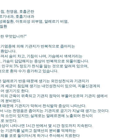
 기침, 천명음, 호흡곤란
레르기내과, 호흡기내과
만성폐질환, 아토피성 피부염, 알레르기 비염,
질환
이란 무엇입니까?"
르기염증에 의해 기관지가 반복적으로 좁아지는
질환입니다.
져서 숨이 차고, 기침이 나며, 가슴에서 색색거리는
, 가슴이 답답해지는 증상이 반복적으로 되풀이됩니다.
 인구의 5% 정도가 천식을 앓는 것으로 알려져 있으며,
적으로 환자 수가 증가하고 있습니다.
은 알레르기 반응 때문에 생기는 외인성천식과 기관지가
게 세균이 침입해 생기는 내인성천식이 있으며, 자율신경계의
어 생기기도 한다.
지의 근육이 위축되고 기관지 점막이 부풀어오르며 기관지 샘에서
게 분비된다.
액 때문에 기관지가 막혀서 천식발작 증상이 나타난다.
 나는 천명음은 좁아지는 기관지로 공기가 지날 때 생기는 것이다.
적 소인이 있지만, 실제로는 알레르겐에 노출되어 천식이
로 보인다.
증상이 나타나면 1시간 반에서 몇 시간 정도까지 지속된다.
는 기관지를 넓히고 점액선의 분비를 억제하는
체를 코로 들이마시게 하거나 주사해서 치료한다