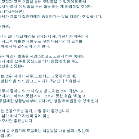
세교정과 고른 호흡을 통해 뿌리뽑을 수 있기에 따라서
앞서 반드시 이 방법을 우선 할용 하는 게 바람직할 것이다
습니다.(구용론)
자세가 호흡기 질환자에게 중요하다는 것을 강조한 것 같습니다.
개하면,
서거나, 걸어 다닐 때라도 언제든지 폐, 기관지가 위축되지
 펴고 어깨를 최대한 뒤로 젖힌 다음 머리와 요추를
하게 세워 일직선이 되게 한다.
를 유지하면서 호흡을 자연스럽고도 고르게 하며 쑥내민
하게 세운 요추를 중심으로 해서 온몸에 힘을 주고
정신을 집중한다.
는 범위 내에서 자주, 오랜시간 그렇게 하면 폐,
별한 약을 쓰지 않고도 대개1∼3달 안에 치유된다.
아무리 좋아도 약 쓰지 않고 병 고치는 것이 최상이고,
쓰더라도 바르지 못한 자세, 고르지 못한 호흡, 맥 놓고
 무절제한 생활방식부터 고쳐야만 병을 뿌리뽑을 수 있게 된다.
는 운동으로는 걷기, 수영 등이 좋겠습니다.
 삼가 하시고 자신의 몸에 맞는
해주시면 좋겠습니다.
천식 등 호흡기에 도움되는 식품들을 나름 살펴보았는데
랍니다.