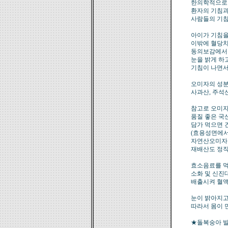
한의학적으로 
환자의 기침과
사람들의 기침
아이가 기침을
이밖에 혈당치
동의보감에서는
눈을 밝게 하고
기침이 나면서
오미자의 성분은
사과산, 주석
참고로 오미자
품질 좋은 국
담가 먹으면 
(효용성면에서
자연산오미자가
재배산도 정직
효소음료를 먹
소화 및 신진
배출시켜 혈액
눈이 밝아지고
따라서 몸이 
★돌복숭아 