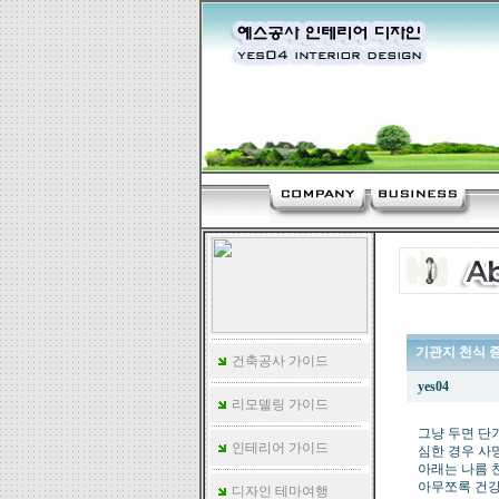
기관지 천식 
건축공사 가이드
yes04
리모델링 가이드
그냥 두면 단
인테리어 가이드
심한 경우 사
아래는 나름 
아무쪼록 건강
디자인 테마여행