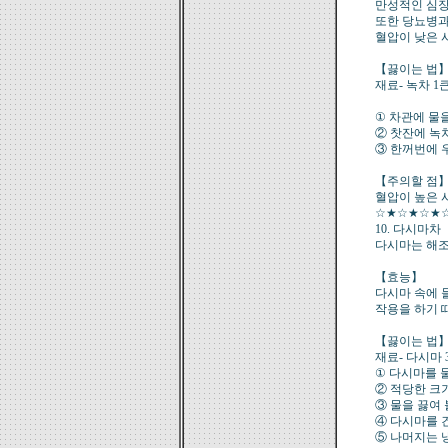
만성적인 심장
또한 당뇨병과
혈압이 낮은 
【끓이는 법
재료- 녹차 1큰
① 차관에 물을
② 찻잔에 녹
③ 한꺼번에 
【주의할 점
혈압이 높은 
☆★☆★☆★
10. 다시마차
다시마는 해조
【효능】
다시마 속에 
작용을 하기 
【끓이는 법
재료- 다시마 3
① 다시마를 
② 적당한 크
③ 물을 끓여 
④ 다시마를 
⑤ 나머지는 