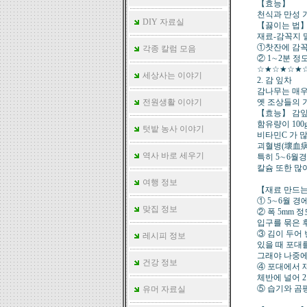
【효능】
천식과 만성 
DIY 자료실
【끓이는 법
재료-감꼭지 말
①찻잔에 감꼭
각종 칼럼 모음
② 1∼2분 
☆★☆★☆★
세상사는 이야기
2. 감 잎차
감나무는 매우
전원생활 이야기
옛 조상들의 
【효능】 감잎
함유량이 100g
텃밭 농사 이야기
비타민C 가 
괴혈병(壞血病
역사 바로 세우기
특히 5∼6월
칼슘 또한 많
여행 정보
【재료 만드는
① 5∼6월 경
맞집 정보
② 폭 5mm 
입구를 묶은 
③ 김이 두어 
레시피 정보
있을 때 포대
그래야 나중에
건강 정보
④ 포대에서 
체반에 널어 2
⑤ 습기와 곰
유머 자료실