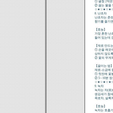
① 귤청 2작은
② 끓는 물을
☆★☆★☆★
8. 난초차
난초차는 춘란
향기를 즐기면
【효능】
가장 흔한 난
들어 있는데 
【재료 만드는
① 손을 깨끗
상하지 않도록
② 꽃의 무게와
【끓이는 법
재료-소금에 절
① 찻잔에 꽃
② 5∼10분 
☆★☆★☆★
9. 녹차
녹차는 차(茶
생김새가 참새
죽로차, 설록
【효능】
녹차는 호흡기