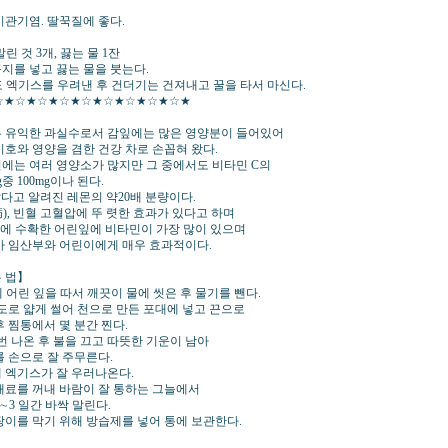
기관기염. 딸꾹질에 좋다.
】
린 것 3개, 끓는 물 1잔
지를 넣고 끓는 물을 붓는다.
정도 엑기스를 우려낸 후 건더기는 건져내고 꿀을 타서 마신다.
☆★☆★☆★☆★☆★☆★☆★☆★☆★
 유익한 과실수로서 감잎에는 많은 영양분이 들어있어
기호와 영양을 겸한 건강 차로 손꼽혀 왔다.
에는 여러 영양소가 많지만 그 중에서도 비타민 C의
중 100mg이나 된다.
많다고 알려진 레몬의 약20배 분량이다.
), 빈혈 고혈압에 뚜 렷한 효과가 있다고 하며
경에 수확한 어린잎에 비타민이 가장 많이 있으며
아 임산부와 어린이에게 매우 효과적이다.
 법】
에 어린 잎을 따서 깨끗이 물에 씻은 후 물기를 뺀다.
정도로 얇게 썰어 천으로 만든 포대에 넣고 끈으로
후 찜통에서 몇 분간 찐다.
번 나온 후 불을 끄고 따뜻한 기운이 남아
를 손으로 잘 주무른다.
 엑기스가 잘 우러나온다.
재료를 꺼내 바람이 잘 통하는 그늘에서
∼3 일간 바싹 말린다.
팡이를 막기 위해 방습제를 넣어 통에 보관한다.