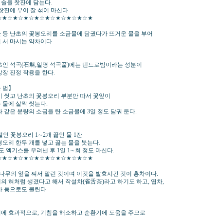
 술을 찻잔에 담는다.
 찻잔에 부어 잘 섞어 마신다
☆★☆★☆★☆★☆★☆★☆★☆★☆★
 등 난초의 곷봉오리를 소금물에 담궜다가 뜨거운 물을 부어
 서 마시는 약차이다
초인 석곡(石斛;일명 석곡풀)에는 덴드로빔이라는 성분이
강장 진정 작용을 한다.
 법】
이 씻고 난초의 꽃봉오리 부분만 따서 꽃잎이
 물에 살짝 씻는다.
 같은 분량의 소금을 탄 소금물에 3일 정도 담궈 둔다.
】
인 꽃봉오리 1∼2개 끓인 물 1잔
봉오리 한두 개를 넣고 끓는 물을 붓는다.
정도 엑기스를 우려낸 후 1일 1∼회 정도 마신다.
☆★☆★☆★☆★☆★☆★☆★☆★☆★
)나무의 잎을 쪄서 말린 것이며 이것을 발효시킨 것이 홍차이다.
의 혀처럼 생겼다고 해서 작설차(雀舌茶)라고 하기도 하고, 엽차,
차 등으로도 불린다.
에 효과적으로, 기침을 해소하고 순환기에 도움을 주므로