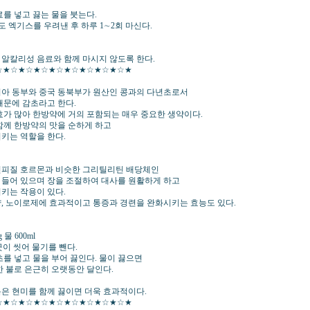
】
료를 넣고 끓는 물을 붓는다.
정도 엑기스를 우려낸 후 하루 1∼2회 마신다.
】
알칼리성 음료와 함께 마시지 않도록 한다.
☆★☆★☆★☆★☆★☆★☆★☆★☆★
아 동부와 중국 동북부가 원산인 콩과의 다년초로서
때문에 감초라고 한다.
효가 많아 한방약에 거의 포함되는 매우 중요한 생약이다.
함께 한방약의 맛을 순하게 하고
키는 역할을 한다.
신피질 호르몬과 비슷한 그리틸리틴 배당체인
들어 있으며 장을 조절하여 대사를 원활하게 하고
키는 작용이 있다.
, 노이로제에 효과적이고 통증과 경련을 완화시키는 효능도 있다.
】
 물 600ml
끗이 씻어 물기를 뺀다.
초를 넣고 물을 부어 끓인다. 물이 끓으면
한 불로 은근히 오랫동안 달인다.
은 현미를 함께 끓이면 더욱 효과적이다.
☆★☆★☆★☆★☆★☆★☆★☆★☆★