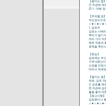
【끓이는 법
① 차관에 재
② 5∼10분 
【주의할 점
약산성이므로 
☆★☆★☆★
3. 감초차
감초는 시베리
뿌리가 달기 
여러 가지 약
해독 작용과 
효력을 촉진시
【효능】
감초에는 부
구루크론산이 
신경을 안정시
따라서 위궤양
【끓이는 법
재료- 감초 10g
① 감초를 깨
② 차관에 감
불을 줄여 약
【참고사항】
검정콩이나 볶
☆★☆★☆★