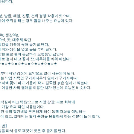
사용한다.
분, 발한, 해열, 진통, 건위 정장 작용이 잇으며,
하여 추위를 타는 경우 땀을 내주는 효능이 있다.
】
g, 생강20g,
00ml, 잣, 대추채 약간
생강을 깨끗이 씻어 물기를 뺀다.
계피와 생강을 넣고 물을 부어 끓인다.
약한 불로 줄여 은근하게 오랫동안 끓인다.
로 걸러 내고 꿀과 잣, 대추채를 띄워 마신다.
☆★☆★☆★☆★☆★☆★☆★☆★☆★
부터 자양 강장의 묘약으로 널리 사용되어 왔다.
는 낙엽 저목인 구기자나무의 열매가 구기자이다.
보라색 꽃이 피고 가을에 작고 길쭉한 붉은 열매가 익는다.
 이용한 차와 열매를 이용한 차가 있는데 효능은 비슷하다.
백질이 비교적 많으므로 자양 강장, 피로 회복에
 가장 효과 적인 사용법이다.
관 등의 혈관벽을 튼튼하게 하여 동맥 경화를 예방하는
들어 있고, 열매에는 혈액 순환을 원활하게 하는 성분이 들어 있다.
 법】
잎을 따서 물로 깨끗이 씻은 후 물기를 뺀다.