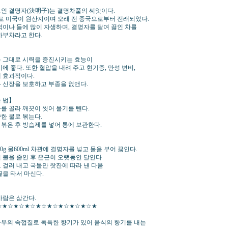
인 결명자(決明子)는 결명차풀의 씨앗이다.
로 미국이 원산지이며 오래 전 중국으로부터 전래되었다.
덕이나 들에 많이 자생하며, 결명자를 달여 끓인 차를
하부차라고 한다.
 그대로 시력을 증진시키는 효능이
에 좋다. 또한 혈압을 내려 주고 현기증, 만성 변비,
 효과적이다.
 신장을 보호하고 부종을 없앤다.
 법】
를 골라 깨끗이 씻어 물기를 뺀다.
한 불로 볶는다.
볶은 후 방습제를 넣어 통에 보관한다.
】
0g 물600ml 차관에 결명자를 넣고 물을 부어 끓인다.
 불을 줄인 후 은근히 오랫동안 달인다
 걸러 내고 국물만 찻잔에 따라 낸 다음
꿀을 타서 마신다.
사람은 삼간다.
☆★☆★☆★☆★☆★☆★☆★☆★☆★
무의 속껍질로 독특한 향기가 있어 음식의 향기를 내는