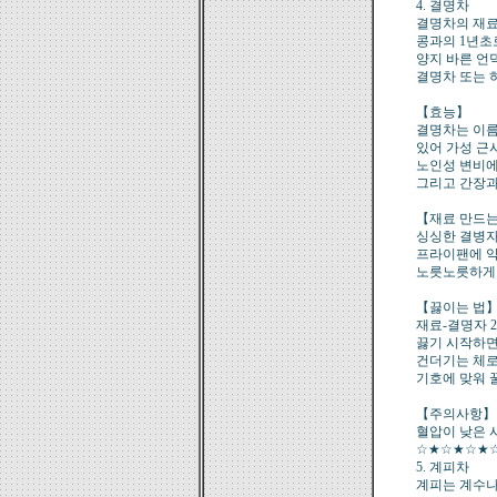
4. 결명차
결명차의 재료
콩과의 1년초
양지 바른 언
결명차 또는 
【효능】
결명차는 이름
있어 가성 근시
노인성 변비에
그리고 간장과
【재료 만드는
싱싱한 결병자
프라이팬에 약
노릇노릇하게 
【끓이는 법
재료-결명자 2
끓기 시작하면
건더기는 체로
기호에 맞워 
【주의사항】
혈압이 낮은 
☆★☆★☆★
5. 계피차
계피는 계수나