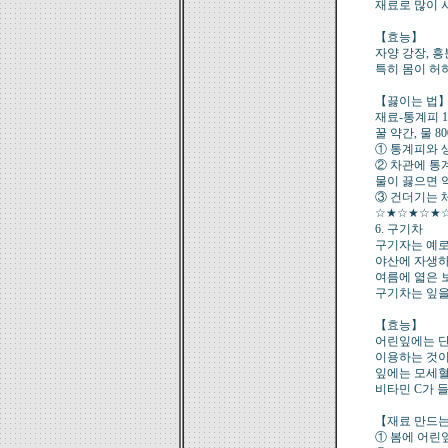
재료로 많이 
【효능】
자양 강장, 흥
특히 몸이 허
【끓이는 법
재료-통계피 10
꿀 약간, 물 8
① 통계피와 
② 차관에 통
물이 끓으면 
③ 건더기는 체
☆★☆★☆★
6. 구기차
구기자는 예로
야산에 자생하
여름에 엷은 
구기차는 잎을
【효능】
어린잎에는 단
이용하는 것이
잎에는 모세혈
비타민 C가 
【재료 만드는
① 봄에 어린