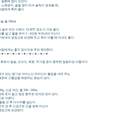
 질환에 많이 쓰인다.
 노화방지, 술을 많이 마셔 술독이 생겼을 때,
사람에게 특히 좋다.
】
술 물 500ml
 끓여 약간 식힌다. 약 80℃ 정도가 가장 좋다.
차를 넣고 물을 부어 3∼4인분 우려내어 마신다.
우려내어 냉장고에 보관해 두고 목이 마를 때 마셔도 좋다.
】
사람에게는 좋지 않으므로 주의 해야한다.
☆★☆★☆★☆★☆★☆★☆★☆★☆★
류로서 칼슘, 요오드, 회분, 무기질 등이 풍부한 알칼리성 식품이다.
들어 있는 염기성 아미노산 라미닌이 혈압을 내려 주는
때문에 고혈압을 예방하는 효능이 있다.
】
0g, 소금 약간, 물 300∼500m
물에 씻지 말고 젖은 행주로 먼지만 닦아 낸다.
기로 자른다.
불을 끈 후 다시마를 넣는다.
건져 낸 후 소금으로 간을 맞춰 마신다.
냉장고에 보관한다.