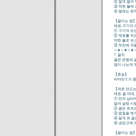
② 잘게 썰어
③ 약한 불에
④ 열매는 한
【끓이는 법
재료-구기자 또는
① 구기자 또는
② 재료를 차
약한 불로 은
③ 찻잔에 국
☆★☆★☆★
7. 귤차
귤은 운향과 
많이 나는데 
【효능】
비타민 C가 
【재료 만드는
재료-귤 10개,
① 먼저 남비
달여 설탕 시
② 귤은 흐르
③ 껍질을 벗
④ 잘게 썬 
⑤ 냉장고에 2
【끓이는 법