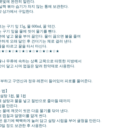
 햇빛에 완전히 말린다.
 살짝 볶아 습기가 차지 않는 통에 보관한다.
약 상가에서 구입한다.
】
 구기 잎 15g, 물 600ml, 꿀 약간.
 구기 잎을 물에 씻어 물기를 뺀다.
관에 넣고 물을 부어 끓인다. 물이 끓으면 불을 줄여
근하게 오래 달인 후 건더기는 체로 걸러 낸다.
물을 따르고 꿀을 타서 마신다.
☆★☆★☆★☆★☆★☆★☆★☆★☆★
귤나 무류에 속하는 상록 교목으로 따뜻한 지방에서
맛이 달고 시며 껍질은 말려 한약재로 사용한다.
풍부하고 구연산과 정유 레몬이 들어있어 피로를 풀어준다.
 법】
 설탕 1컵, 물 1컵
에 설탕과 물을 넣고 절반으로 졸아들 때까지
럽을 만든다.
는 물에 깨끗이 씻은 다음 물기를 닦아 낸다.
겨 껍질과 알맹이를 얇게 썬다.
귤은 용기에 빡빡하게 눌러 담고 설탕 시럽을 부어 귤청을 만든다.
0일 정도 보관한 후 사용한다.
】