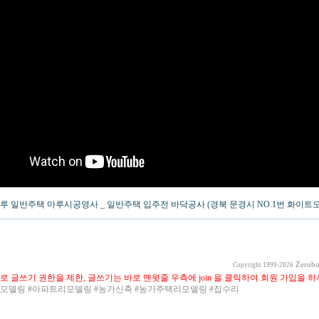
마루 일반주택 마루시공영사 _ 일반주택 입주전 바닥공사 (경북 문경시 NO.1번 화이트
Zerobo
Copyright 1999-2026
로 글쓰기 권한을 제한, 글쓰기는 바로 맨윗줄 우측에 join 을 클릭하여 회원 가입을 하
리모델링 #아파트리모델링 #농가신축 #농가주택리모델링 #집수리