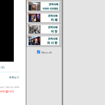
Move off
오크)
목록보기
zero
ard
/ skin by
셔야 합니다.