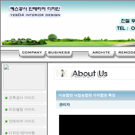
미송합판 낙엽송합판 자작합판 특징
건축공사 가이드
관리자
리모델링 가이드
인테리어 가이드
디자인 테마여행